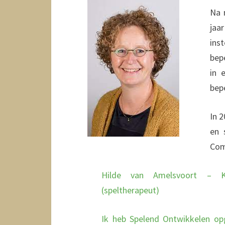
Na 
jaa
ins
bep
in 
bep
In 
en 
Com
Hilde van Amelsvoort – K
(speltherapeut)
Ik heb Spelend Ontwikkelen op