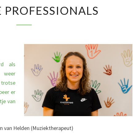
EXTERNE
 PROFESSIONALS
PROFESSIONALS
)
rd als
s weer
trotse
beer er
tje van
in van Helden (Muziektherapeut)