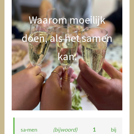
Waarom moeilijk
doen, als het samen
kan.
sa·men
(bijwoord)
1
bij