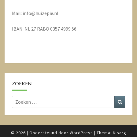
Mail: info@huizepie.nl
IBAN: NL 27 RABO 0357 4999 56
ZOEKEN
Zoeken
Zoeke
naar:
© 2026
|
Ondersteund door
WordPress
|
Thema:
Nisarg